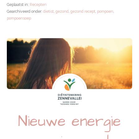
Geplaatst in:
Recepten
Gearchiveerd onder:
dietist
,
gezond
,
gezond recept
,
pompoen
,
pompoensoep
Nieuwe energie