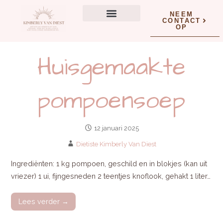
NEEM
CONTACT
OP
Wat kan ik voor jou doen?
Huisgemaakte
pompoensoep
12 januari 2025
Dietiste Kimberly Van Diest
Ingrediënten: 1 kg pompoen, geschild en in blokjes (kan uit
vriezer) 1 ui, fijngesneden 2 teentjes knoflook, gehakt 1 liter…
Lees verder →