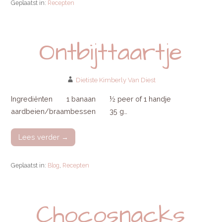
Geplaatst in:
Recepten
Ontbijttaartje
Dietiste Kimberly Van Diest
Ingrediënten 1 banaan ½ peer of 1 handje
aardbeien/braambessen 35 g…
Lees verder →
Geplaatst in:
Blog
,
Recepten
Chocosnacks