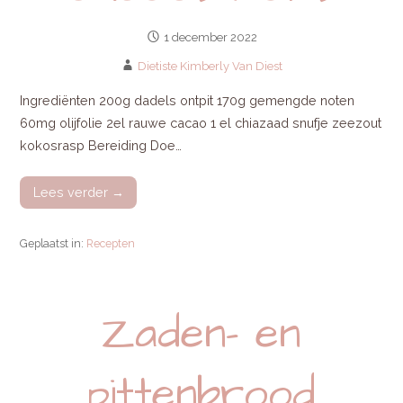
1 december 2022
Dietiste Kimberly Van Diest
Ingrediënten 200g dadels ontpit 170g gemengde noten
60mg olijfolie 2el rauwe cacao 1 el chiazaad snufje zeezout
kokosrasp Bereiding Doe…
Lees verder →
Geplaatst in:
Recepten
Zaden- en
pittenbrood