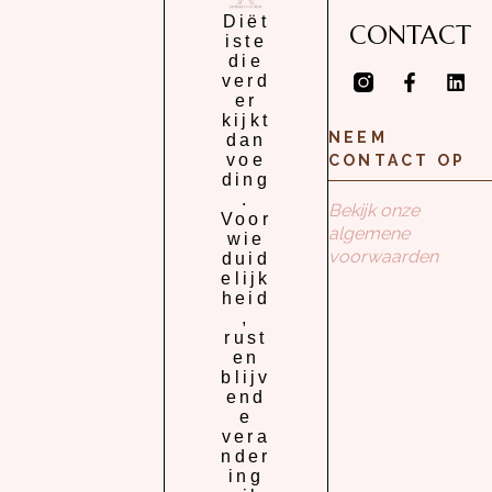
Diët
CONTACT
iste
die
verd
er
kijkt
NEEM
dan
voe
CONTACT OP
ding
.
Bekijk onze
Voor
algemene
wie
voorwaarden
duid
elijk
heid
,
rust
en
blijv
end
e
vera
nder
ing