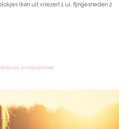
okjes (kan uit vriezer) 1 ui, fijngesneden 2
pompoen
,
pompoensoep