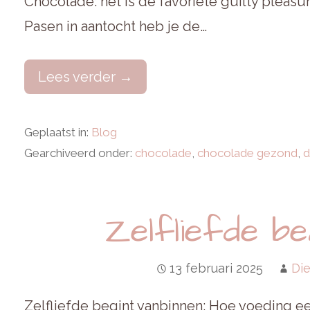
Chocolade: het is de favoriete guilty pleasu
Pasen in aantocht heb je de…
Lees verder →
Geplaatst in:
Blog
Gearchiveerd onder:
chocolade
,
chocolade gezond
,
d
Zelfliefde be
13 februari 2025
Die
Zelfliefde begint vanbinnen: Hoe voeding een