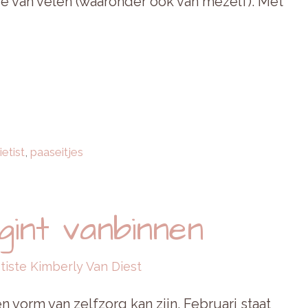
re van velen (waaronder ook van mezelf). Met
ietist
,
paaseitjes
gint vanbinnen
tiste Kimberly Van Diest
 vorm van zelfzorg kan zijn. Februari staat