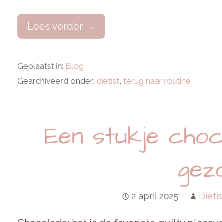
Lees verder →
Geplaatst in:
Blog
Gearchiveerd onder:
dietist
,
terug naar routine
Een stukje choco
gez
2 april 2025
Dieti