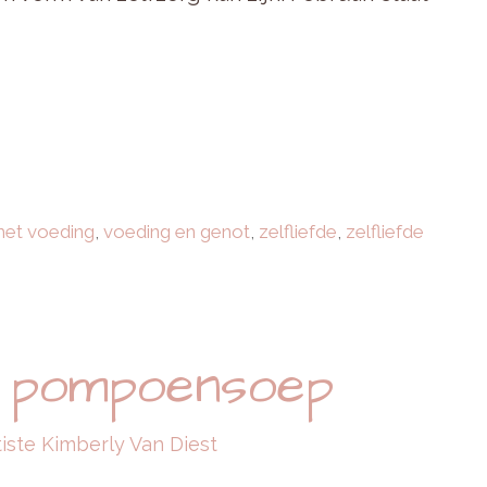
met voeding
,
voeding en genot
,
zelfliefde
,
zelfliefde
 pompoensoep
tiste Kimberly Van Diest