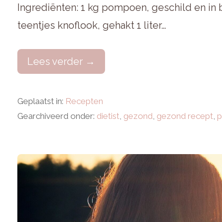
Ingrediënten: 1 kg pompoen, geschild en in bl
teentjes knoflook, gehakt 1 liter…
Lees verder →
Geplaatst in:
Recepten
Gearchiveerd onder:
dietist
,
gezond
,
gezond recept
,