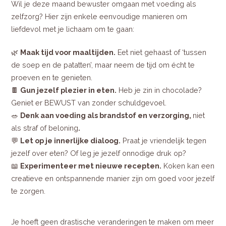
Wil je deze maand bewuster omgaan met voeding als
zelfzorg? Hier zijn enkele eenvoudige manieren om
liefdevol met je lichaam om te gaan:
🌿
Maak tijd voor maaltijden.
Eet niet gehaast of ‘tussen
de soep en de patatten’, maar neem de tijd om écht te
proeven en te genieten.
🍫
Gun jezelf plezier in eten.
Heb je zin in chocolade?
Geniet er BEWUST van zonder schuldgevoel.
🥗
Denk aan voeding als brandstof en verzorging,
niet
als straf of beloning
.
💬
Let op je innerlijke dialoog.
Praat je vriendelijk tegen
jezelf over eten? Of leg je jezelf onnodige druk op?
📖
Experimenteer met nieuwe recepten.
Koken kan een
creatieve en ontspannende manier zijn om goed voor jezelf
te zorgen.
Je hoeft geen drastische veranderingen te maken om meer