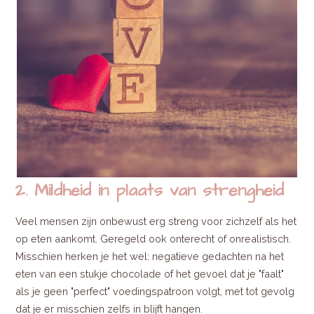
2. Mildheid in plaats van strengheid
Veel mensen zijn onbewust erg streng voor zichzelf als het
op eten aankomt. Geregeld ook onterecht of onrealistisch.
Misschien herken je het wel: negatieve gedachten na het
eten van een stukje chocolade of het gevoel dat je "faalt"
als je geen "perfect" voedingspatroon volgt, met tot gevolg
dat je er misschien zelfs in blijft hangen.