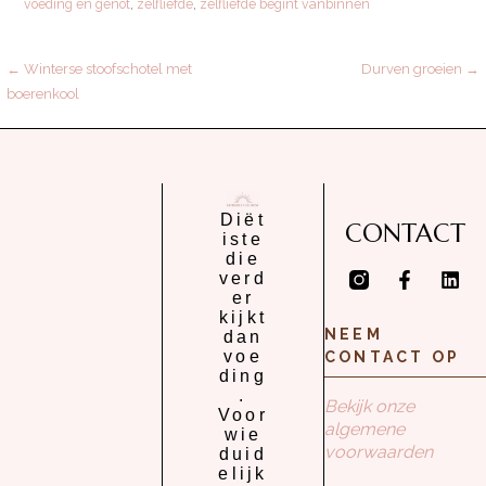
voeding en genot
,
zelfliefde
,
zelfliefde begint vanbinnen
← Winterse stoofschotel met
Durven groeien →
boerenkool
Diët
CONTACT
iste
die
verd
er
kijkt
NEEM
dan
voe
CONTACT OP
ding
.
Bekijk onze
Voor
algemene
wie
voorwaarden
duid
elijk