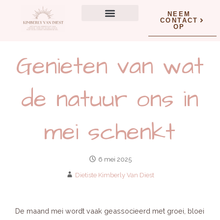
NEEM
CONTACT
OP
Wat kan ik voor jou doen?
Genieten van wat
de natuur ons in
mei schenkt
6 mei 2025
Dietiste Kimberly Van Diest
De maand mei wordt vaak geassocieerd met groei, bloei