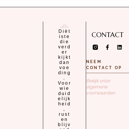
Diët
CONTACT
iste
die
verd
er
kijkt
NEEM
dan
voe
CONTACT OP
ding
.
Bekijk onze
Voor
algemene
wie
voorwaarden
duid
elijk
heid
,
rust
en
blijv